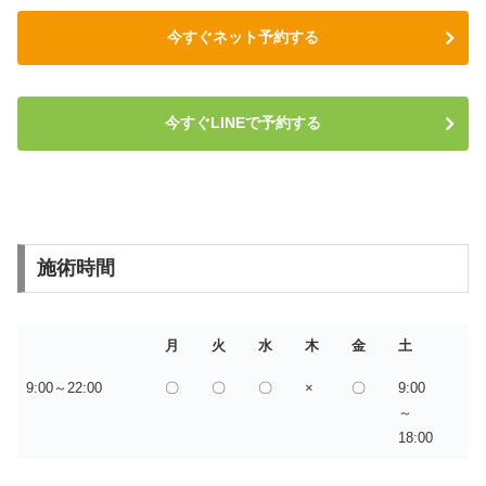
今すぐネット予約する
今すぐLINEで予約する
施術時間
月
火
水
木
金
土
9:00～22:00
〇
〇
〇
×
〇
9:00
～
18:00