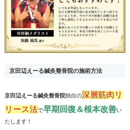
京田辺えーる鍼灸整骨院の施術方法
深層筋肉リ
京田辺えーる鍼灸整骨院
独自の
リース法
早期回復＆根本改善
で
い
たします！