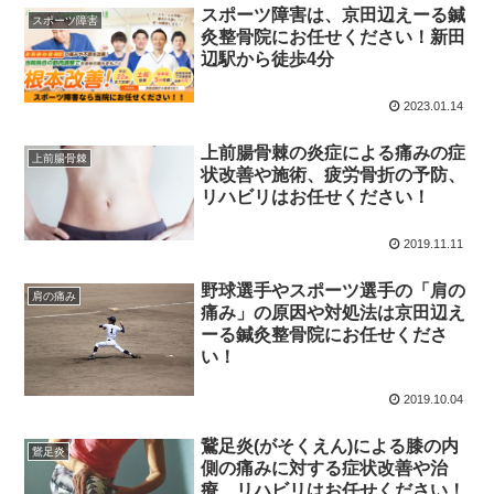
スポーツ障害は、京田辺えーる鍼
スポーツ障害
灸整骨院にお任せください！新田
辺駅から徒歩4分
2023.01.14
上前腸骨棘の炎症による痛みの症
上前腸骨棘
状改善や施術、疲労骨折の予防、
リハビリはお任せください！
2019.11.11
野球選手やスポーツ選手の「肩の
肩の痛み
痛み」の原因や対処法は京田辺え
ーる鍼灸整骨院にお任せくださ
い！
2019.10.04
鵞足炎(がそくえん)による膝の内
鵞足炎
側の痛みに対する症状改善や治
療、リハビリはお任せください！