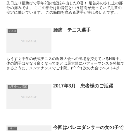
先日走り幅跳びで学年2位の記録を出したO君！ 足首外の少し上の部
分の痛みです。 ここの部分は腓骨筋という筋肉が走っていて足首の
安定に働いています。 この筋肉を痛める選手が実は多いんです
ね。。 腫れなどはそれほどでもなく筋肉の硬化が原因だった...
腰痛 テニス選手
テニス
もうすぐ中学の硬式テニスの近畿大会への出場を控えているN選手。
体の調子はかなり良くなってあとは最大限にパフォーマンスを発揮で
きるように、メンテナンスでご来院。(*^_^*) 次の大会でベスト4以上
なら全国大会出場！！ スタッフ一同応援して...
2017年3月 患者様のご活躍
お客様のご活躍
今回はバレエダンサーの女の子で
バレエ