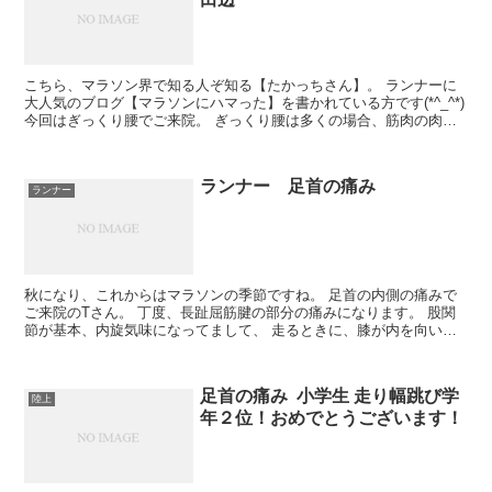
こちら、マラソン界で知る人ぞ知る【たかっちさん】。 ランナーに
大人気のブログ【マラソンにハマった】を書かれている方です(*^_^*)
今回はぎっくり腰でご来院。 ぎっくり腰は多くの場合、筋肉の肉離
れによって起こります。 急性期は、患部を避け...
ランナー 足首の痛み
ランナー
秋になり、これからはマラソンの季節ですね。 足首の内側の痛みで
ご来院のTさん。 丁度、長趾屈筋腱の部分の痛みになります。 股関
節が基本、内旋気味になってまして、 走るときに、膝が内を向いて
足を外に蹴り上げるタイプと思われます。 内転筋や下腿...
足首の痛み 小学生 走り幅跳び学
陸上
年２位！おめでとうございます！