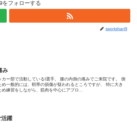
hari9をフォローする
sportshari9
痛み
カー部で活動しているI選手。 膝の内側の痛みでご来院です。 側
ため一般的には、靭帯の損傷が疑われるところですが、 特に大き
め練習をしながら、筋肉を中心にアプロ...
ご活躍