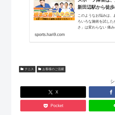
新田辺駅から徒歩
このようなお悩みは、
ろいろな施術を試した
さ」は変わらない 痛
同じ症状を繰り返...
sports.hari9.com
テニス
お客様のご活躍
シ
X
Pocket