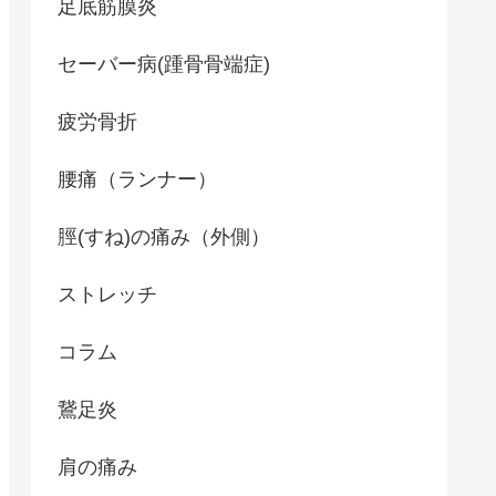
足底筋膜炎
セーバー病(踵骨骨端症)
疲労骨折
腰痛（ランナー）
脛(すね)の痛み（外側）
ストレッチ
コラム
鵞足炎
肩の痛み