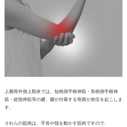
上腕骨外側上顆炎では、短橈側手根伸筋・長橈側手根伸
筋・総指伸筋等の腱、腱が付着する骨膜が炎症を起こしま
す。
それらの筋肉は、手首や指を動かす筋肉ですので、